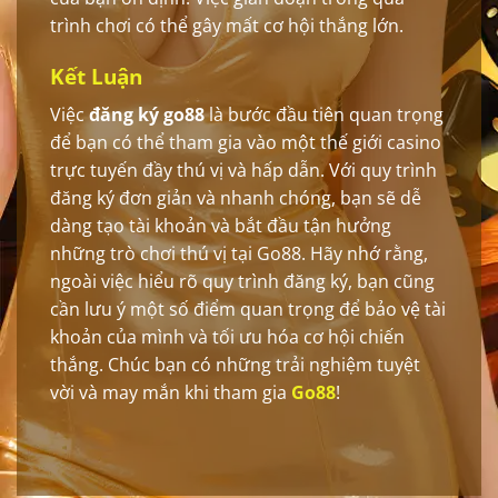
trình chơi có thể gây mất cơ hội thắng lớn.
Kết Luận
Việc
đăng ký go88
là bước đầu tiên quan trọng
để bạn có thể tham gia vào một thế giới casino
trực tuyến đầy thú vị và hấp dẫn. Với quy trình
đăng ký đơn giản và nhanh chóng, bạn sẽ dễ
dàng tạo tài khoản và bắt đầu tận hưởng
những trò chơi thú vị tại Go88. Hãy nhớ rằng,
ngoài việc hiểu rõ quy trình đăng ký, bạn cũng
cần lưu ý một số điểm quan trọng để bảo vệ tài
khoản của mình và tối ưu hóa cơ hội chiến
thắng. Chúc bạn có những trải nghiệm tuyệt
vời và may mắn khi tham gia
Go88
!