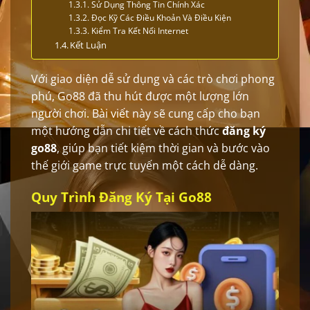
Sử Dụng Thông Tin Chính Xác
Đọc Kỹ Các Điều Khoản Và Điều Kiện
Kiểm Tra Kết Nối Internet
Kết Luận
Với giao diện dễ sử dụng và các trò chơi phong
phú, Go88 đã thu hút được một lượng lớn
người chơi. Bài viết này sẽ cung cấp cho bạn
một hướng dẫn chi tiết về cách thức
đăng ký
go88
, giúp bạn tiết kiệm thời gian và bước vào
thế giới game trực tuyến một cách dễ dàng.
Quy Trình Đăng Ký Tại Go88