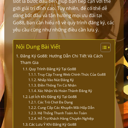
slot là bước đầu tiên giúp bạn tiếp cận với thế
giới giải trí đỉnh cao. Tuy nhiên, để có thể dễ
dàng bắt đầu và tận hưởng mọi ưu đãi tại
Go88, bạn cần hiểu rõ về quy trình đăng ký, các
yêu cầu cũng như những điều cần lưu ý.
Nội Dung Bài Viết
Đăng Ký Go88: Hướng Dẫn Chi Tiết Và Cách
Tham Gia
Quy Trình Đăng Ký Tại Go88
Truy Cập Trang Web Chính Thức Của Go88
Nhấp Vào Nút Đăng Ký
Điền Thông Tin Cá Nhân
Xác Nhận Và Hoàn Thành Đăng Ký
Lợi Ích Khi Đăng Ký Tại Go88
Các Trò Chơi Đa Dạng
Cung Cấp Các Khuyến Mãi Hấp Dẫn
Hệ Thống Thanh Toán An Toàn
Hỗ Trợ Khách Hàng Chuyên Nghiệp
Các Lưu Ý Khi Đăng Ký Go88