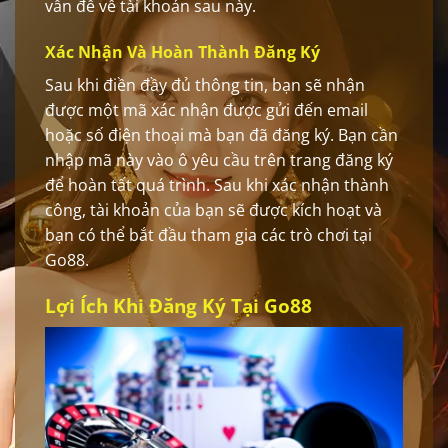
vấn đề về tài khoản sau này.
Xác Nhận Và Hoàn Thành Đăng Ký
Sau khi điền đầy đủ thông tin, bạn sẽ nhận
được một mã xác nhận được gửi đến email
hoặc số điện thoại mà bạn đã đăng ký. Bạn cần
nhập mã này vào ô yêu cầu trên trang đăng ký
để hoàn tất quá trình. Sau khi xác nhận thành
công, tài khoản của bạn sẽ được kích hoạt và
bạn có thể bắt đầu tham gia các trò chơi tại
Go88.
Lợi Ích Khi Đăng Ký Tại Go88