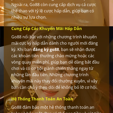
Ngoài ra, Go88 còn cung cấp dịch vụ cá cược
thể thao với tỷ lệ cược hấp dẫn, giúp bạn có
nhiều sự lựa chọn.
Cung Cấp Các Khuyến Mãi Hấp Dẫn
Go88 nổi bật với những chương trình khuyến
mãi cực kỳ hấp dẫn dành cho người mới đăng
ký. Khi bạn
đăng ký go88
, bạn sẽ nhận được
các khoản tiền thưởng chào mừng hoặc các
vòng quay miễn phí, giúp bạn dễ dàng bắt đầu
chơi và có cơ hội giành chiến thắng ngay từ
những lần đầu tiên. Những chương trình
khuyến mãi này thay đổi thường xuyên, vì vậy
bạn cần chú ý theo dõi để không bỏ lỡ cơ hội.
Hệ Thống Thanh Toán An Toàn
Go88 đảm bảo một hệ thống thanh toán an